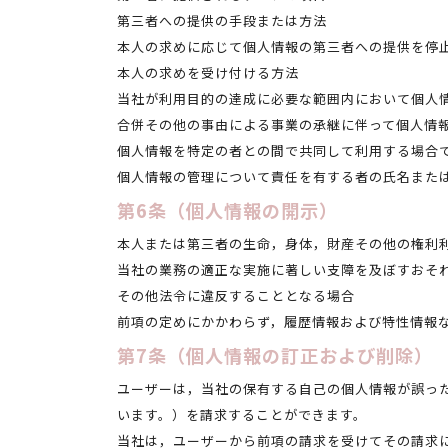
第三者への提供の手段または方法
本人の求めに応じて個人情報の第三者への提供を停
本人の求めを受け付ける方法
当社が利用目的の達成に必要な範囲内において個人
合併その他の事由による事業の承継に伴って個人情
個人情報を特定の者との間で共同して利用する場合
個人情報の管理について責任を有する者の氏名また
第6条（個人情報の開示）
本人または第三者の生命，身体，財産その他の権利
当社の業務の適正な実施に著しい支障を及ぼすおそ
その他法令に違反することとなる場合
前項の定めにかかわらず，履歴情報および特性情報
第7条（個人情報の訂正および削除）
ユーザーは，当社の保有する自己の個人情報が誤っ
います。）を請求することができます。
当社は，ユーザーから前項の請求を受けてその請求