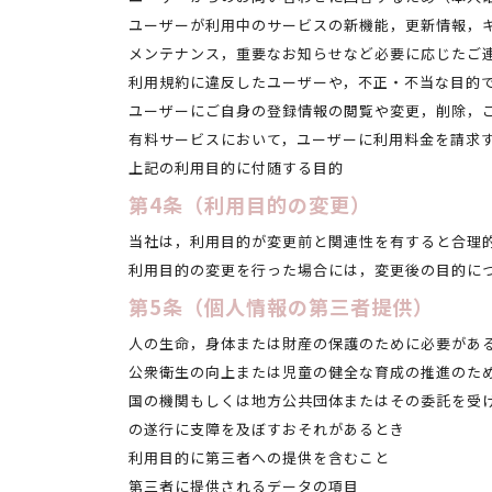
ユーザーが利用中のサービスの新機能，更新情報，
メンテナンス，重要なお知らせなど必要に応じたご
利用規約に違反したユーザーや，不正・不当な目的
ユーザーにご自身の登録情報の閲覧や変更，削除，
有料サービスにおいて，ユーザーに利用料金を請求
上記の利用目的に付随する目的
第4条（利用目的の変更）
当社は，利用目的が変更前と関連性を有すると合理
利用目的の変更を行った場合には，変更後の目的に
第5条（個人情報の第三者提供）
人の生命，身体または財産の保護のために必要があ
公衆衛生の向上または児童の健全な育成の推進のた
国の機関もしくは地方公共団体またはその委託を受
の遂行に支障を及ぼすおそれがあるとき
利用目的に第三者への提供を含むこと
第三者に提供されるデータの項目