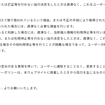
または訂正等を行わない旨の決定をしたときは遅滞なく，これをユーザ
超えて取り扱われているという理由，または不正の手段により取得され
められた場合には，遅滞なく必要な調査を行います。
あると判断した場合には，遅滞なく，当該個人情報の利用停止等を行い
合，または利用停止等を行わない旨の決定をしたときは，遅滞なく，こ
する場合その他利用停止等を行うことが困難な場合であって，ユーザーの
ます。
）
の定めのある事項を除いて，ユーザーに通知することなく，変更するこ
シーポリシーは，本ウェブサイトに掲載したときから効力を生じるもの
ーム
よりお願いいたします。