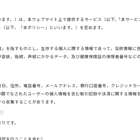
います。）は，本ウェブサイト上で提供するサービス（以下,「本サービ
ー（以下，「本ポリシー」といいます。）を定めます。
報」を指すものとし，生存する個人に関する情報であって，当該情報に
び容貌，指紋，声紋にかかるデータ，及び健康保険証の保険者番号など
月日，住所，電話番号，メールアドレス，銀行口座番号，クレジットカ
の間でなされたユーザーの個人情報を含む取引記録や決済に関する情報を
から収集することがあります。
的）
おりです。
確認を行うことを含む）