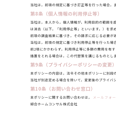
当社は，前項の規定に基づき訂正等を行った場合，
第8条（個人情報の利用停止等）
当社は，本人から，個人情報が，利用目的の範囲を
は消去（以下，「利用停止等」といいます。）を求
前項の調査結果に基づき，その請求に応じる必要が
当社は，前項の規定に基づき利用停止等を行った場
前2項にかかわらず，利用停止等に多額の費用を有
措置をとれる場合は，この代替策を講じるものとし
第9条（プライバシーポリシーの変更
本ポリシーの内容は，法令その他本ポリシーに別段
当社が別途定める場合を除いて，変更後のプライバ
第10条（お問い合わせ窓口）
本ポリシーに関するお問い合わせは，
メールフォ
綜合ホームコンサル株式会社